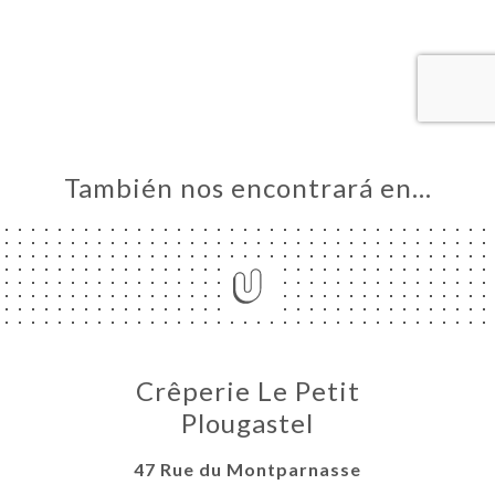
CIO
ERVA
ERÍA
EÑA
NÚ
También nos encontrará en…
ACTO
Crêperie Le Petit
Plougastel
47 Rue du Montparnasse