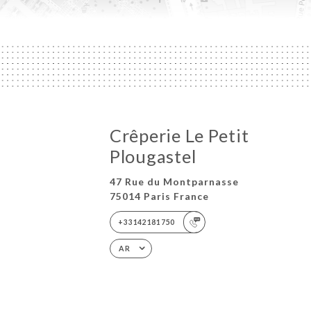
Crêperie Le Petit
Plougastel
47 Rue du Montparnasse
75014 Paris France
+33142181750
AR