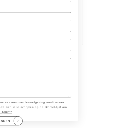
 Franse consumentenwetgeving wordt eraan
t zich in te schrijven op de Bloctel-lijst om
l.gouv.fr
ENDEN