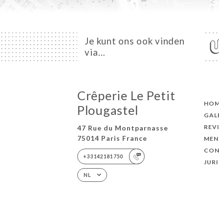
Je kunt ons ook vinden
via…
Crêperie Le Petit
HO
Plougastel
GAL
REV
47 Rue du Montparnasse
75014 Paris France
MEN
CON
+33142181750
JUR
NL