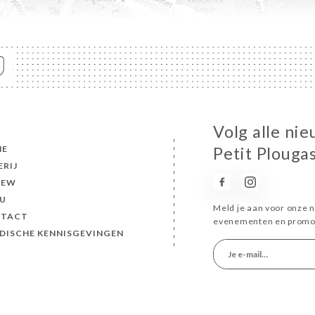
Volg alle ni
ME
Petit Plougas
ERIJ
IEW
U
Meld je aan voor onze n
TACT
evenementen en promot
IDISCHE KENNISGEVINGEN