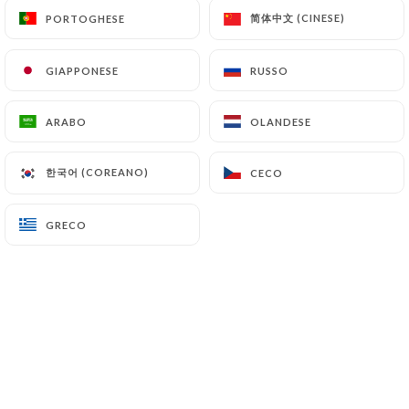
简体中文 (CINESE)
简体中文 (CINESE)
PORTOGHESE
PORTOGHESE
MARTINE M. ha lasciato una
GIAPPONESE
GIAPPONESE
RUSSO
RUSSO
M
recensione
5/5
ARABO
ARABO
OLANDESE
OLANDESE
L'accueil d'Enzo est excellent et les crêpes
sont délicieuses : que demander de plus !
한국어 (COREANO)
한국어 (COREANO)
CECO
CECO
Martine et Gilles
26/04/2026
•
01:39
GRECO
GRECO
Jeanne-Marie D. ha lasciato una
J
recensione
5/5
Très bonne cuisine et accueil très
sympathique. Ambiance calme.
02/03/2026
•
06:21