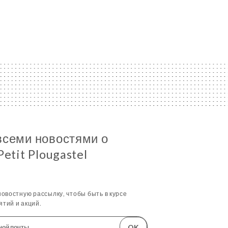
всеми новостями о
Petit Plougastel
овостную рассылку, чтобы быть в курсе
тий и акций.
OK