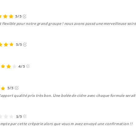
5/5
 flexible pour notre grand groupe ! nous avons passé une merveilleuse soiré
5/5
4/5
5/5
Rapport qualité prix très bon. Une bolée de cidre avec chaque formule serait
1/5
compte par cette crêperie alors que vous m avez envoyé une confirmation !!