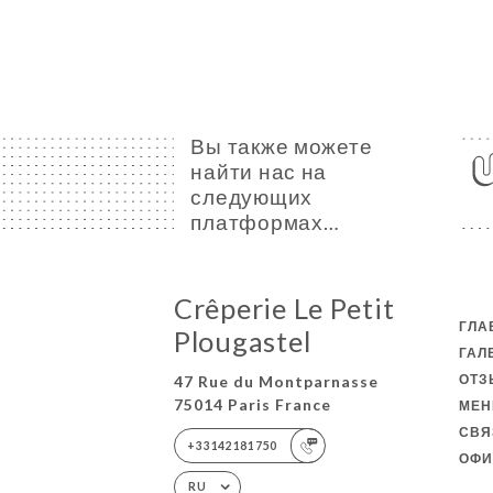
Вы также можете
найти нас на
следующих
платформах…
Crêperie Le Petit
ГЛА
Plougastel
ГАЛ
ОТ
47 Rue du Montparnasse
75014 Paris France
МЕ
СВЯ
+33142181750
ОФИ
RU