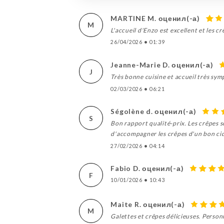
MARTINE M. оценил(-а)
M
L'accueil d'Enzo est excellent et les c
26/04/2026
•
01:39
Jeanne-Marie D. оценил(-а)
J
Très bonne cuisine et accueil très sy
02/03/2026
•
06:21
Ségolène d. оценил(-а)
S
Bon rapport qualité-prix. Les crêpes s
d'accompagner les crêpes d'un bon ci
27/02/2026
•
04:14
Fabio D. оценил(-а)
F
10/01/2026
•
10:43
Maite R. оценил(-а)
M
Galettes et crêpes délicieuses. Personn