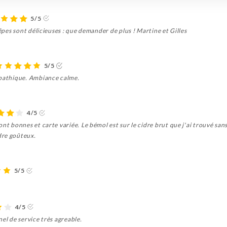
5/5
rêpes sont délicieuses : que demander de plus ! Martine et Gilles
5/5
mpathique. Ambiance calme.
4/5
ont bonnes et carte variée. Le bémol est sur le cidre brut que j'ai trouvé sa
dre goûteux.
5/5
4/5
el de service très agreable.