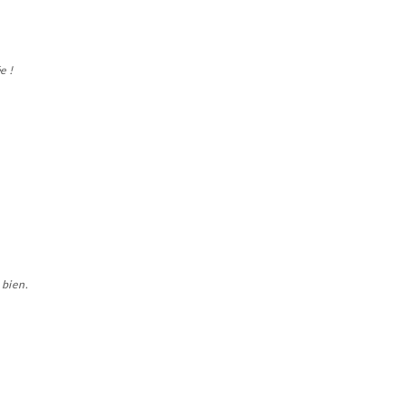
e !
 bien.