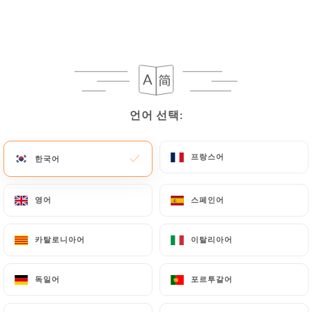
메뉴
KO
언어 선택:
언어 선택:
/
홈
리뷰
리뷰
프랑스어
프랑스어
한국어
한국어
영어
영어
스페인어
스페인어
79 Uniiti 리뷰
카탈로니아어
카탈로니아어
이탈리아어
이탈리아어
4.3 / 5
독일어
독일어
포르투갈어
포르투갈어
100% 실제 검증된 리뷰입니다.