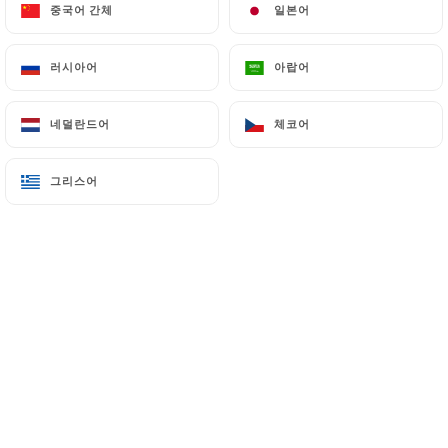
중국어 간체
중국어 간체
일본어
일본어
러시아어
러시아어
아랍어
아랍어
MARTINE M. 평가
M
5/5
네덜란드어
네덜란드어
체코어
체코어
L'accueil d'Enzo est excellent et les crêpes
sont délicieuses : que demander de plus !
그리스어
그리스어
Martine et Gilles
26/04/2026
•
01:39
Jeanne-Marie D. 평가
J
5/5
Très bonne cuisine et accueil très
sympathique. Ambiance calme.
02/03/2026
•
06:21