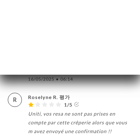
B
4/5
14/07/2025
•
07:17
Anne C. 평가
A
5/5
Très bon accueil. Crêpes excellentes.
Rapport qualité prix très bon. Une bolée
de cidre avec chaque formule serait bien.
16/05/2025
•
06:14
Roselyne R. 평가
R
1/5
Uniti, vos resa ne sont pas prises en
compte par cette crêperie alors que vous
m avez envoyé une confirmation !!